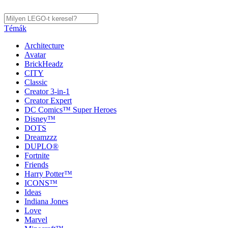
Témák
Architecture
Avatar
BrickHeadz
CITY
Classic
Creator 3-in-1
Creator Expert
DC Comics™ Super Heroes
Disney™
DOTS
Dreamzzz
DUPLO®
Fortnite
Friends
Harry Potter™
ICONS™
Ideas
Indiana Jones
Love
Marvel