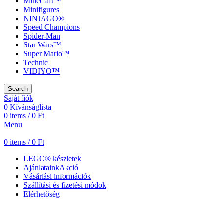
Minecraft™
Minifigures
NINJAGO®
Speed Champions
Spider-Man
Star Wars™
Super Mario™
Technic
VIDIYO™
Search
Saját fiók
0
Kívánságlista
0
items
/
0
Ft
Menu
0
items
/
0
Ft
LEGO® készletek
Ajánlataink
Akció
Vásárlási információk
Szállítási és fizetési módok
Elérhetőség