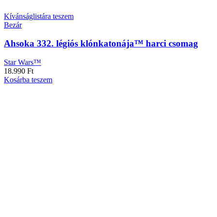
Kívánságlistára teszem
Bezár
Ahsoka 332. légiós klónkatonája™ harci csomag
Star Wars™
18.990
Ft
Kosárba teszem