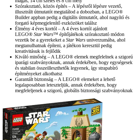
magas, 14 cm széles és 8 cm mély
Szórakoztató, közös építés – A lépésről lépésre vezető,
illusztrált útmutatót megtalálod a dobozban, a LEGO®
Builder appban pedig a digitális útmutatót, ahol nagyító és
forgató képmegjelenítő eszközöket találsz
Élmény 4 éves kortól – A 4 éves kortól ajánlott
LEGO®
Star Wars
™ építőjátékok szórakoztató módon
vezetik be a gyerekeket a
Star Wars
univerzumába, ahol
megtanulhatnak építeni, a játékon keresztül pedig
kreativitásuk is fejlődik
Kiváló minőség – A LEGO® elemek megfelelnek a szigorú
iparági szabványoknak, annak érdekében, hogy egységesek
és stabilan összeilleszthetők legyenek, így strapabíró
építményeket alkothatsz
Garantált biztonság – A LEGO® elemeket a lehető
legalaposabban leteszteljük, annak érdekében, hogy
megfeleljenek a szigorú, globális biztonsági szabványoknak