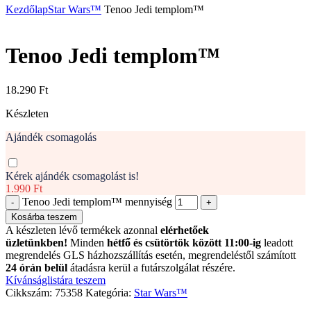
Kezdőlap
Star Wars™
Tenoo Jedi templom™
Tenoo Jedi templom™
18.290
Ft
Készleten
Ajándék csomagolás
Kérek ajándék csomagolást is!
1.990 Ft
Tenoo Jedi templom™ mennyiség
Kosárba teszem
A készleten lévő termékek azonnal
elérhetőek
üzletünkben!
Minden
hétfő és csütörtök között 11:00-ig
leadott
megrendelés GLS házhozszállítás esetén, megrendeléstől számított
24 órán belül
átadásra kerül a futárszolgálat részére.
Kívánságlistára teszem
Cikkszám:
75358
Kategória:
Star Wars™