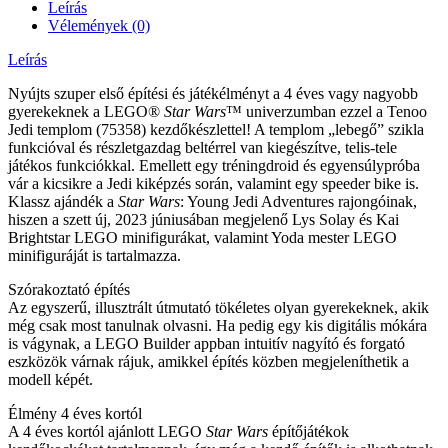
Leírás
Vélemények (0)
Leírás
Nyújts szuper első építési és játékélményt a 4 éves vagy nagyobb
gyerekeknek a LEGO®
Star Wars
™ univerzumban ezzel a Tenoo
Jedi templom (75358) kezdőkészlettel! A templom „lebegő” szikla
funkcióval és részletgazdag beltérrel van kiegészítve, telis-tele
játékos funkciókkal. Emellett egy tréningdroid és egyensúlypróba
vár a kicsikre a Jedi kiképzés során, valamint egy speeder bike is.
Klassz ajándék a
Star Wars
: Young Jedi Adventures rajongóinak,
hiszen a szett új, 2023 júniusában megjelenő Lys Solay és Kai
Brightstar LEGO minifigurákat, valamint Yoda mester LEGO
minifiguráját is tartalmazza.
Szórakoztató építés
Az egyszerű, illusztrált útmutató tökéletes olyan gyerekeknek, akik
még csak most tanulnak olvasni. Ha pedig egy kis digitális mókára
is vágynak, a LEGO Builder appban intuitív nagyító és forgató
eszközök várnak rájuk, amikkel építés közben megjeleníthetik a
modell képét.
Élmény 4 éves kortól
A 4 éves kortól ajánlott LEGO
Star Wars
építőjátékok