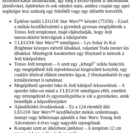
kezdőkockákat tartalmaznak, így még a kezdő építők is alkothatnak
járműveket, épületeket és sok minden mást, amihez csupán egy apró
segítségre lesz szükség egy felnőttől vagy egy idősebb testvértől.
Építésre tanító LEGO®
Star Wars
™ készlet (75358) – Ezzel
a mókás kezdőkészlettel a gyerekek gyorsan megépíthetik a
Tenoo Jedi templomot, majd eljátszhatják, hogy Jedi
tanoncokként belevágnak a kiképzésbe
3 LEGO®
Star Wars
™ minifigura – Lys Solay és Kai
Brightstar közepes méretű lábakkal, valamint Yoda mester kis
lábakkal. Mindegyik karakterhez egy fénykard is tartozik a
Jedi kiképzéshez
Tenoo Jedi templom – A szett egy „lebegő” szikla funkciót,
egy megépíthető kék tejesdobozzal kiegészített konyhát, egy
csuklós létrával ellátott emeletes ágyat, 2 fénykardtartót és egy
kristályelemet is tartalmaz
Megépíthető speeder bike és Jedi kiképző felszerelések – A
speeder bike-on mind a 3 LEGO® minifigura elfér, emellett
egy tréningdroid és egyensúlypróba is vár a gyerekekre, amik
beindítják a képzelőerejüket
Ajándékötlet óvodásoknak – Ez a 124 elemből álló
LEGO®
Star Wars
™ kezdőkészlet mókás születésnapi,
ünnepi vagy hétköznapi ajándék a
Star Wars
: Young Jedi
Adventures 4 éves vagy nagyobb rajongóinak
Kompakt szett az útközbeni játékhoz – A templom 12 cm