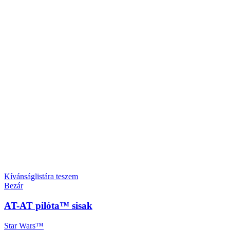
Kívánságlistára teszem
Bezár
AT-AT pilóta™ sisak
Star Wars™