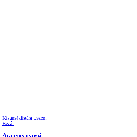
Kívánságlistára teszem
Bezár
Aranyos nyuszi