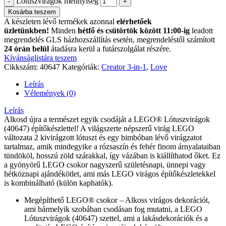
Lótuszvirágok mennyiség
Kosárba teszem
A készleten lévő termékek azonnal
elérhetőek
üzletünkben!
Minden
hétfő és csütörtök között 11:00-ig
leadott
megrendelés GLS házhozszállítás esetén, megrendeléstől számított
24 órán belül
átadásra kerül a futárszolgálat részére.
Kívánságlistára teszem
Cikkszám:
40647
Kategóriák:
Creator 3-in-1
,
Love
Leírás
Vélemények (0)
Leírás
Alkosd újra a természet egyik csodáját a LEGO® Lótuszvirágok
(40647) építőkészlettel! A világszerte népszerű virág LEGO
változata 2 kivirágzott lótuszt és egy bimbóban lévő virágzatot
tartalmaz, amik mindegyike a rózsaszín és fehér finom árnyalataiban
tündököl, hosszú zöld szárakkal, így vázában is kiállíthatod őket. Ez
a gyönyörű LEGO csokor nagyszerű születésnapi, ünnepi vagy
hétköznapi ajándékötlet, ami más LEGO virágos építőkészletekkel
is kombinálható (külön kaphatók).
Megépíthető LEGO® csokor – Alkoss virágos dekorációt,
ami bármelyik szobában csodásan fog mutatni, a LEGO
Lótuszvirágok (40647) szettel, ami a lakásdekorációk és a