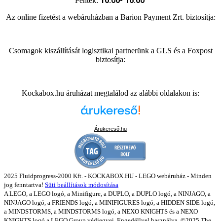
10:00- 16:00
Péntek:
Az online fizetést a webáruházban a Barion Payment Zrt. biztosítja:
Csomagok kiszállítását logisztikai partnerünk a GLS és a Foxpost
biztosítja:
Kockabox.hu áruházat megtalálod az alábbi oldalakon is:
Árukereső.hu
2025 Fluidprogress-2000 Kft. - KOCKABOX.HU - LEGO webáruház - Minden
jog fenntartva!
Süti beállítások módosítása
A LEGO, a LEGO logó, a Minifigure, a DUPLO, a DUPLO logó, a NINJAGO, a
NINJAGO logó, a FRIENDS logó, a MINIFIGURES logó, a HIDDEN SIDE logó,
a MINDSTORMS, a MINDSTORMS logó, a NEXO KNIGHTS és a NEXO
KNIGHTS logó a LEGO Group védjegyei. Engedéllyel használva. ©2025 The