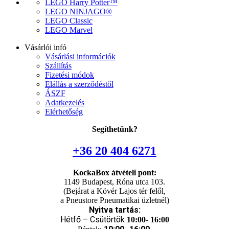
LEGO Harry Potter™
LEGO NINJAGO®
LEGO Classic
LEGO Marvel
Vásárlói infó
Vásárlási információk
Szállítás
Fizetési módok
Elállás a szerződéstől
ÁSZF
Adatkezelés
Elérhetőség
Segíthetünk?
+36 20 404 6271
KockaBox átvételi pont:
1149 Budapest, Róna utca 103.
(Bejárat a Kövér Lajos tér felől,
a Pneustore Pneumatikai üzletnél)
Nyitva tartás:
Hétfő – Csütörtök
10:00- 16:00