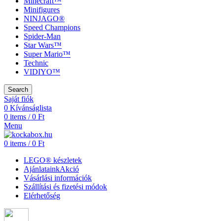
Minecraft™
Minifigures
NINJAGO®
Speed Champions
Spider-Man
Star Wars™
Super Mario™
Technic
VIDIYO™
Search
Saját fiók
0
Kívánságlista
0
items
/
0
Ft
Menu
0
items
/
0
Ft
LEGO® készletek
Ajánlataink
Akció
Vásárlási információk
Szállítási és fizetési módok
Elérhetőség