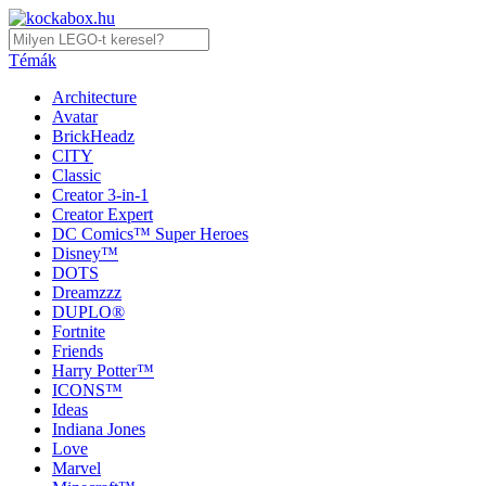
Témák
Architecture
Avatar
BrickHeadz
CITY
Classic
Creator 3-in-1
Creator Expert
DC Comics™ Super Heroes
Disney™
DOTS
Dreamzzz
DUPLO®
Fortnite
Friends
Harry Potter™
ICONS™
Ideas
Indiana Jones
Love
Marvel