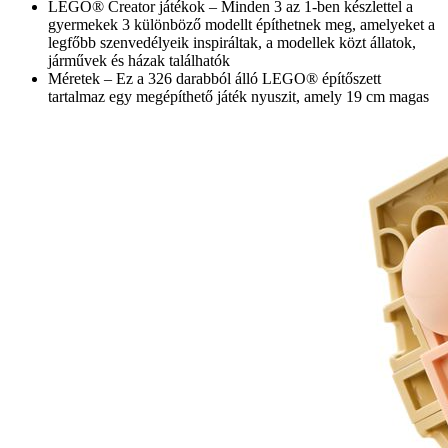
LEGO® Creator játékok – Minden 3 az 1-ben készlettel a
gyermekek 3 különböző modellt építhetnek meg, amelyeket a
legfőbb szenvedélyeik inspiráltak, a modellek közt állatok,
járművek és házak találhatók
Méretek – Ez a 326 darabból álló LEGO® építőszett
tartalmaz egy megépíthető játék nyuszit, amely 19 cm magas