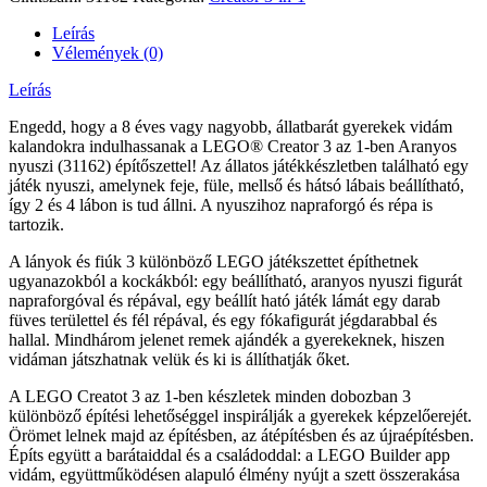
Leírás
Vélemények (0)
Leírás
Engedd, hogy a 8 éves vagy nagyobb, állatbarát gyerekek vidám
kalandokra indulhassanak a LEGO® Creator 3 az 1-ben Aranyos
nyuszi (31162) építőszettel! Az állatos játékkészletben található egy
játék nyuszi, amelynek feje, füle, mellső és hátsó lábais beállítható,
így 2 és 4 lábon is tud állni. A nyuszihoz napraforgó és répa is
tartozik.
A lányok és fiúk 3 különböző LEGO játékszettet építhetnek
ugyanazokból a kockákból: egy beállítható, aranyos nyuszi figurát
napraforgóval és répával, egy beállít ható játék lámát egy darab
füves területtel és fél répával, és egy fókafigurát jégdarabbal és
hallal. Mindhárom jelenet remek ajándék a gyerekeknek, hiszen
vidáman játszhatnak velük és ki is állíthatják őket.
A LEGO Creatot 3 az 1-ben készletek minden dobozban 3
különböző építési lehetőséggel inspirálják a gyerekek képzelőerejét.
Örömet lelnek majd az építésben, az átépítésben és az újraépítésben.
Építs együtt a barátaiddal és a családoddal: a LEGO Builder app
vidám, együttműködésen alapuló élmény nyújt a szett összerakása