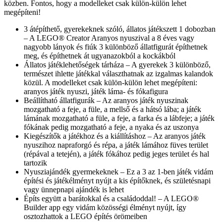
közben. Fontos, hogy a modelleket csak külön-külön lehet
megépíteni!
3 átépíthető, gyerekeknek szóló, állatos játékszett 1 dobozban
– A LEGO® Creator Aranyos nyuszival a 8 éves vagy
nagyobb lányok és fiúk 3 különböző állatfigurát építhetnek
meg, és építhetnek át ugyanazokból a kockákból
Állatos játéklehetőségek tárháza – A gyerekek 3 különböző,
természet ihlette játékkal választhatnak az izgalmas kalandok
közül. A modelleket csak külön-külön lehet megépíteni:
aranyos játék nyuszi, játék láma- és fókafigura
Beállítható állatfigurák – Az aranyos játék nyuszinak
mozgatható a feje, a füle, a mellső és a hátsó lába; a játék
lámának mozgatható a füle, a feje, a farka és a lábfeje; a játék
fókának pedig mozgatható a feje, a nyaka és az uszonya
Kiegészítők a játékhoz és a kiállításhoz – Az aranyos játék
nyuszihoz napraforgó és répa, a játék lámához füves terület
(répával a tetején), a játék fókához pedig jeges terület és hal
tartozik
Nyusziajándék gyermekeknek – Ez a 3 az 1-ben játék vidám
építési és játékélményt nyújt a kis építőknek, és születésnapi
vagy ünnepnapi ajándék is lehet
Építs együtt a barátokkal és a családoddal! – A LEGO®
Builder app egy vidám közösségi élményt nyújt, így
osztozhattok a LEGO építés örömeiben