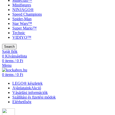
Minecraft™
Minifigures
NINJAGO®
Speed Champions
Spider-Man
Star Wars™
Super Mario™
Technic
VIDIYO™
Search
Saját fiók
0
Kívánságlista
0
items
/
0
Ft
Menu
0
items
/
0
Ft
LEGO® készletek
Ajánlataink
Akció
Vásárlási információk
Szállítási és fizetési módok
Elérhetőség