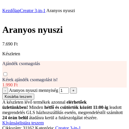
Kezdőlap
Creator 3-in-1
Aranyos nyuszi
Aranyos nyuszi
7.690
Ft
Készleten
Ajándék csomagolás
Kérek ajándék csomagolást is!
1.990 Ft
Aranyos nyuszi mennyiség
Kosárba teszem
A készleten lévő termékek azonnal
elérhetőek
üzletünkben!
Minden
hétfő és csütörtök között 11:00-ig
leadott
megrendelés GLS házhozszállítás esetén, megrendeléstől számított
24 órán belül
átadásra kerül a futárszolgálat részére.
Kívánságlistára teszem
Cikkszám:
31162
Kategória:
Creator 3-in-1