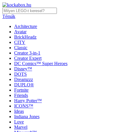
Témák
Architecture
Avatar
BrickHeadz
CITY
Classic
Creator 3-in-1
Creator Expert
DC Comics™ Super Heroes
Disney™
DOTS
Dreamzzz
DUPLO®
Fortnite
Friends
Harry Potter™
ICONS™
Ideas
Indiana Jones
Love
Marvel