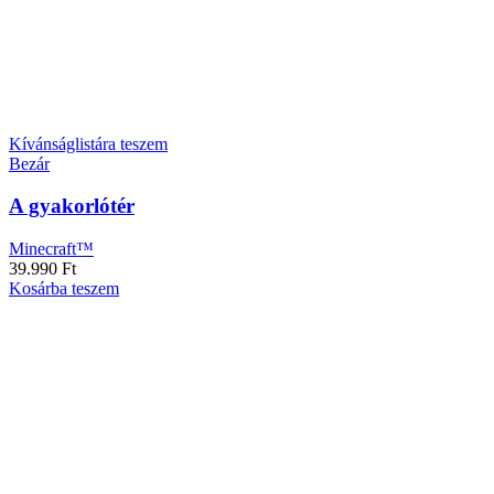
Kívánságlistára teszem
Bezár
A gyakorlótér
Minecraft™
39.990
Ft
Kosárba teszem