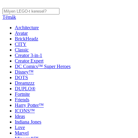
Témák
Architecture
Avatar
BrickHeadz
CITY
Classic
Creator 3-in-1
Creator Expert
DC Comics™ Super Heroes
Disney™
DOTS
Dreamzzz
DUPLO®
Fortnite
Friends
Harry Potter™
ICONS™
Ideas
Indiana Jones
Love
Marvel