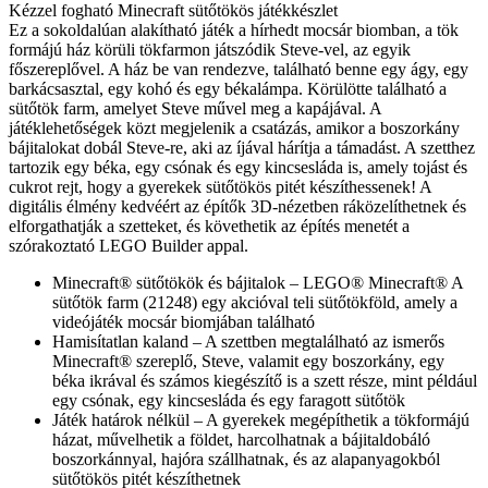
Kézzel fogható Minecraft sütőtökös játékkészlet
Ez a sokoldalúan alakítható játék a hírhedt mocsár biomban, a tök
formájú ház körüli tökfarmon játszódik Steve-vel, az egyik
főszereplővel. A ház be van rendezve, található benne egy ágy, egy
barkácsasztal, egy kohó és egy békalámpa. Körülötte található a
sütőtök farm, amelyet Steve művel meg a kapájával. A
játéklehetőségek közt megjelenik a csatázás, amikor a boszorkány
bájitalokat dobál Steve-re, aki az íjával hárítja a támadást. A szetthez
tartozik egy béka, egy csónak és egy kincsesláda is, amely tojást és
cukrot rejt, hogy a gyerekek sütőtökös pitét készíthessenek! A
digitális élmény kedvéért az építők 3D-nézetben ráközelíthetnek és
elforgathatják a szetteket, és követhetik az építés menetét a
szórakoztató LEGO Builder appal.
Minecraft® sütőtökök és bájitalok – LEGO® Minecraft® A
sütőtök farm (21248) egy akcióval teli sütőtökföld, amely a
videójáték mocsár biomjában található
Hamisítatlan kaland – A szettben megtalálható az ismerős
Minecraft® szereplő, Steve, valamit egy boszorkány, egy
béka ikrával és számos kiegészítő is a szett része, mint például
egy csónak, egy kincsesláda és egy faragott sütőtök
Játék határok nélkül – A gyerekek megépíthetik a tökformájú
házat, művelhetik a földet, harcolhatnak a bájitaldobáló
boszorkánnyal, hajóra szállhatnak, és az alapanyagokból
sütőtökös pitét készíthetnek