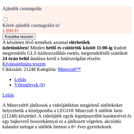
Ajándék csomagolás
Kérek ajándék csomagolást is!
1.990 Ft
Kosárba teszem
A készleten lévő termékek azonnal
elérhetőek
üzletünkben!
Minden
hétfő és csütörtök között 11:00-ig
leadott
megrendelés GLS házhozszállítás esetén, megrendeléstől számított
24 órán belül
átadásra kerül a futárszolgálat részére.
Kívánságlistára teszem
Cikkszám:
21248
Kategória:
Minecraft™
Leírás
Vélemények (0)
Leírás
A Minecraft® játékosok a videójátékban megjelenő sütőtököket
helyezhetik a középpontba a LEGO® Minecraft A sütőtök farm
(21248) készlettel. A videójáték egyik legnépszerűbb karakterével és
egy bajkeverő boszorkánnyal ez a játékszett végtelen, akciódús
kalandot tartogat a sütőtök farmon a 8+ éves gyerekeknek.