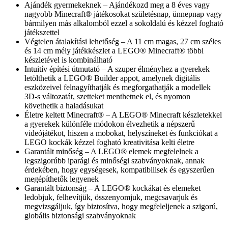
Ajándék gyermekeknek – Ajándékozd meg a 8 éves vagy
nagyobb Minecraft® játékosokat születésnap, ünnepnap vagy
bármilyen más alkalomból ezzel a sokoldalú és kézzel fogható
játékszettel
Végtelen átalakítási lehetőség – A 11 cm magas, 27 cm széles
és 14 cm mély játékkészlet a LEGO® Minecraft® többi
készletével is kombinálható
Intuitív építési útmutató – A szuper élményhez a gyerekek
letölthetik a LEGO® Builder appot, amelynek digitális
eszközeivel felnagyíthatják és megforgathatják a modellek
3D-s változatát, szetteket menthetnek el, és nyomon
követhetik a haladásukat
Életre keltett Minecraft® – A LEGO® Minecraft készletekkel
a gyerekek különféle módokon élvezhetik a népszerű
videójátékot, hiszen a mobokat, helyszíneket és funkciókat a
LEGO kockák kézzel fogható kreativitása kelti életre
Garantált minőség – A LEGO® elemek megfelelnek a
legszigorúbb iparági és minőségi szabványoknak, annak
érdekében, hogy egységesek, kompatibilisek és egyszerűen
megépíthetők legyenek
Garantált biztonság – A LEGO® kockákat és elemeket
ledobjuk, felhevítjük, összenyomjuk, megcsavarjuk és
megvizsgáljuk, így biztosítva, hogy megfeleljenek a szigorú,
globális biztonsági szabványoknak