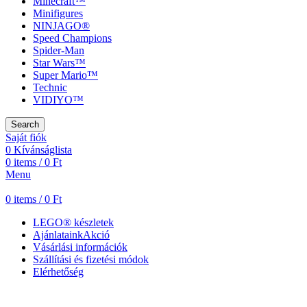
Minecraft™
Minifigures
NINJAGO®
Speed Champions
Spider-Man
Star Wars™
Super Mario™
Technic
VIDIYO™
Search
Saját fiók
0
Kívánságlista
0
items
/
0
Ft
Menu
0
items
/
0
Ft
LEGO® készletek
Ajánlataink
Akció
Vásárlási információk
Szállítási és fizetési módok
Elérhetőség